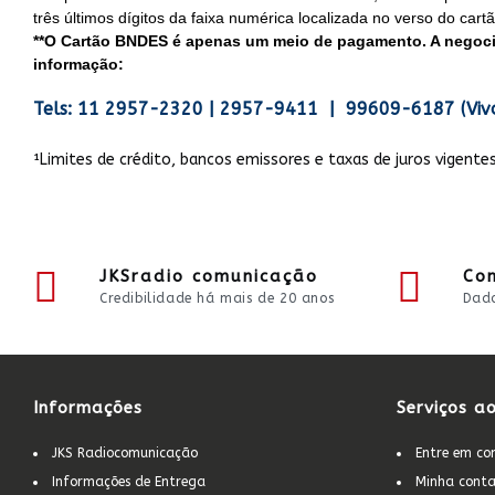
três últimos dígitos da faixa numérica localizada no verso do cartã
**O Cartão BNDES é apenas um meio de pagamento. A negocia
informação:
Tels: 11 2957-2320 | 2957-9411 | 99609-6187 (Viv
¹Limites de crédito, bancos emissores e taxas de juros vigent
JKSradio comunicação
Co
Credibilidade há mais de 20 anos
Dado
Informações
Serviços ao
JKS Radiocomunicação
Entre em co
Informações de Entrega
Minha cont