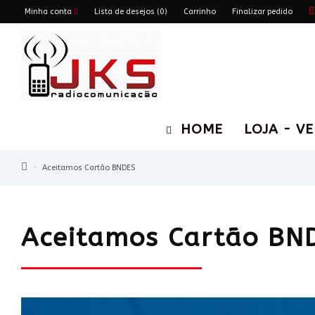
Minha conta
Lista de desejos (0)
Carrinho
Finalizar pedido
HOME
LOJA - V
Aceitamos Cartão BNDES
Aceitamos Cartão BN