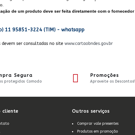
o.
ção de um produto deve ser feita diretamente com o fornecedor
o) 11 95851-3224 (TIM) - whatsapp
es devem ser consultadas no site
www.cartaobndes.gov.br
mpra Segura
Promoções
s protegidos Comodo
Aproveite os Descontos!
 cliente
Outros serviços
ntato
Comprar vale presentes
a
Produtos em promoção