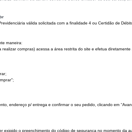
br
evidenciária válida solicitada com a finalidade 4 ou Certidão de Débito
nte maneira:
ealizar compras) acessa a área restrita do site e efetua diretamente
rar;
omprar";
ento, endereço p/ entrega e confirmar o seu pedido, clicando em “Avan
 exigido o preenchimento do código de segurança no momento da au