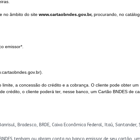
iras.
e no âmbito do site
www.cartaobndes.gov.br,
procurando, no catálogo
co emissor*.
w.cartaobndes.gov.br).
o limite, a concessão do crédito e a cobrança. O cliente pode obter
e crédito, o cliente poderá ter, nesse banco, um Cartão BNDES de ca
risul, Bradesco, BRDE, Caixa Econômica Federal, Itaú, Santander, 
o BNDES tenham ou abram conta no banco emissor de seu cartão, u