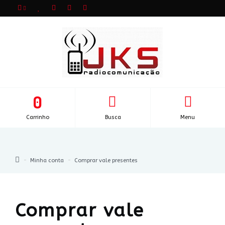
0
Carrinho
Busca
Menu
Minha conta
Comprar vale presentes
Comprar vale